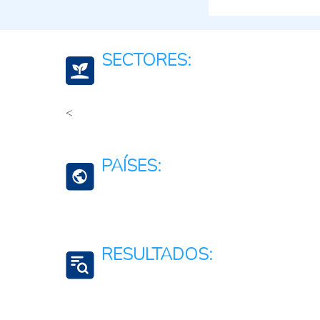
SECTORES:
<
Ganadería Sostenible
Agricultura, silvicultura, y productos de la pesca
PAÍSES:
Agroalimentario (total)
Finanzas Bancario Seguros
Colombia
RESULTADOS:
Acceso a servicios financieros