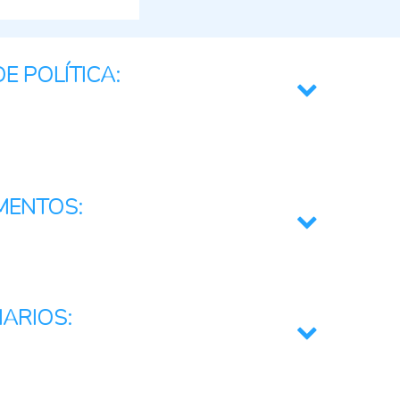
E POLÍTICA:
r
mentario
rios
MENTOS:
 preferenciales
oferta de crédito agropecuario
IARIOS:
mativas y marcos jurídicos
pecuarios