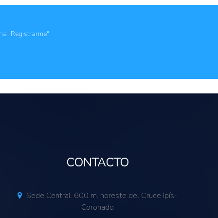
genas
les
roductores (cooperativas, etc)
ona "Registrarme".
CONTACTO
Sede Central. 600 m. noreste del Cruce Ipís-
Coronado