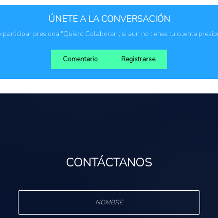
Comunidades indí
ÚNETE A LA CONVERSACIÓN
Comunidades rura
Organización de p
 y participar presiona "Quiero Colaborar"; si aún no tienes tu cuenta presi
Comentario
Registrarse
CONTÁCTANOS