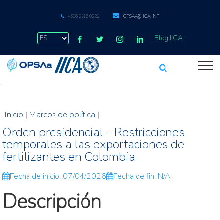
+506 2216 0222
OPSAA@IICA.INT
Blog IICA
.
Inicio
|
Marcos de política
|
Orden presidencial - Restricciones
temporales a las exportaciones de
fertilizantes en Colombia
Fecha de inicio: 07/04/2026
Fecha de fin: N/A
Descripción