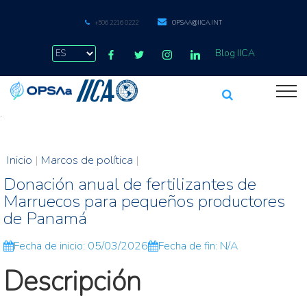
+506 2216 0222
OPSAA@IICA.INT
Blog IICA
.
Inicio
|
Marcos de política
|
Donación anual de fertilizantes de
Marruecos para pequeños productores
de Panamá
Fecha de inicio: 05/03/2026
Fecha de fin: N/A
Descripción