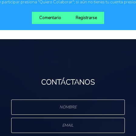
 y participar presiona "Quiero Colaborar"; si aún no tienes tu cuenta presi
Comentario
Registrarse
CONTÁCTANOS