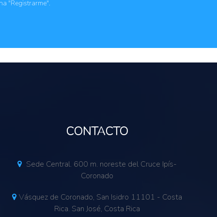
ona "Registrarme".
CONTACTO
Sede Central. 600 m. noreste del Cruce Ipís-
Coronado
Vásquez de Coronado, San Isidro 11101 - Costa
Rica. San José, Costa Rica