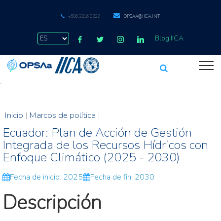
+506 2216 0222
OPSAA@IICA.INT
Blog IICA
.
Inicio
|
Marcos de política
|
Ecuador: Plan de Acción de Gestión
Integrada de los Recursos Hídricos con
Enfoque Climático (2025 - 2030)
Fecha de inicio: 2025
Fecha de fin: 2030
Descripción