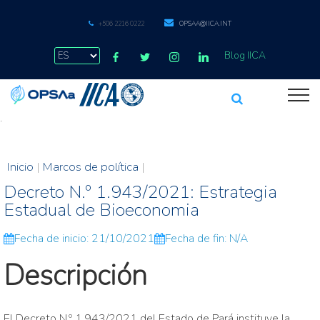
+506 2216 0222
OPSAA@IICA.INT
Blog IICA
.
Inicio
|
Marcos de política
|
Decreto N.º 1.943/2021: Estrategia
Estadual de Bioeconomia
Fecha de inicio: 21/10/2021
Fecha de fin: N/A
Descripción
El Decreto N.º 1.943/2021 del Estado de Pará instituye la