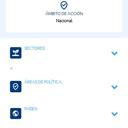
ÁMBITO DE ACCIÓN
Nacional
SECTORES:
<
Energía renovable
ÁREAS DE POLÍTICA:
Ciencia, tecnología e innovación
Medio ambiente y recursos naturales
Ciencia, Tecnología e Innovación
PAÍSES:
Conservación de la Biodiversidad
Gestión de Territorios