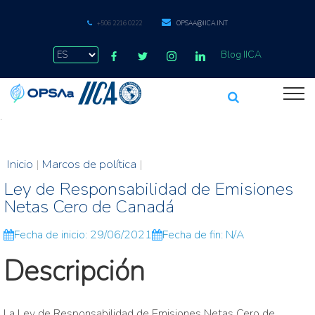
+506 2216 0222
OPSAA@IICA.INT
Blog IICA
.
Inicio
|
Marcos de política
|
Ley de Responsabilidad de Emisiones
Netas Cero de Canadá
Fecha de inicio: 29/06/2021
Fecha de fin: N/A
Descripción
La Ley de Responsabilidad de Emisiones Netas Cero de