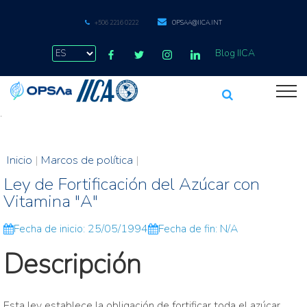
+506 2216 0222
OPSAA@IICA.INT
Blog IICA
.
Inicio
|
Marcos de política
|
Ley de Fortificación del Azúcar con
Vitamina "A"
Fecha de inicio: 25/05/1994
Fecha de fin: N/A
Descripción
Esta ley establece la obligación de fortificar toda el azúcar