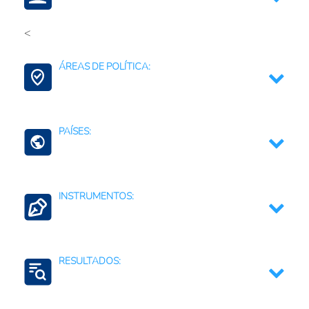
<
Azúcar, melaza y confitería
ÁREAS DE POLÍTICA:
Alimentos
Tecnología de alimentos
Contexto Agroalimentario
PAÍSES:
El Salvador
INSTRUMENTOS:
Sanciones y Medidas Correctivas
RESULTADOS:
Restricciones a las importaciones
Creación y desarrollo de estándares,
certificaciones, etiquetado, y sellos