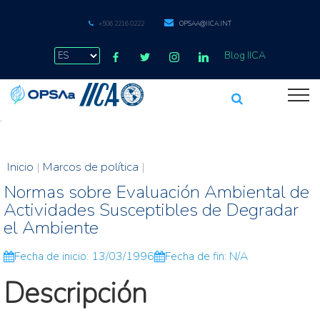
+506 2216 0222
OPSAA@IICA.INT
Blog IICA
.
Inicio
|
Marcos de política
|
Normas sobre Evaluación Ambiental de
Actividades Susceptibles de Degradar
el Ambiente
Fecha de inicio: 13/03/1996
Fecha de fin: N/A
Descripción