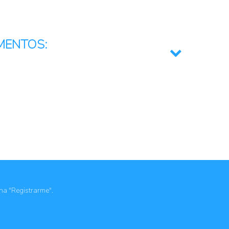
r
ultura
MENTOS:
ional e Integración Regional
rios
miento emprendedor o capital semilla
oferta de crédito agropecuario
a la adquisición de activos productivos
a los precios al productor agropecuario
igación y al desarrollo tecnológico
a a los productores
ciatividad de los productores
ona "Registrarme".
cios