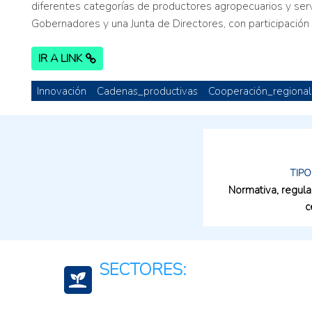
diferentes categorías de productores agropecuarios y serv
Gobernadores y una Junta de Directores, con participación
IR A LINK
Innovación
Cadenas_productivas
Cooperación_regional
TIPO
Normativa, regula
c
SECTORES: