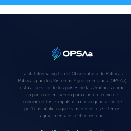
La plataforma digital del Observatorio de Políticas
Públicas para los Sistemas Agroalimentarios (OPSAa)
está al servicio de los países de las Américas como
un punto de encuentro para el intercambio de
conocimientos e impulsar la nueva generación de
políticas públicas que transformen los sistemas
agroalimentarios del hemisferio.