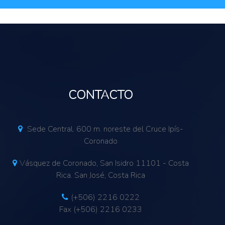
CONTACTO
Sede Central. 600 m. noreste del Cruce Ipís-
Coronado
Vásquez de Coronado, San Isidro 11101 - Costa
Rica. San José, Costa Rica
(+506) 2216 0222
Fax (+506) 2216 0233