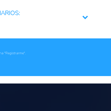
IARIOS:
ona "Registrarme".