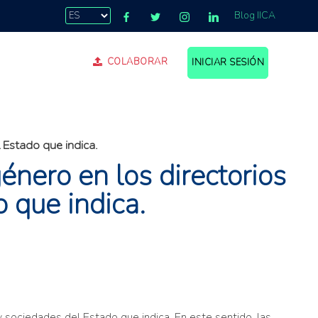
Blog IICA
COLABORAR
INICIAR SESIÓN
.
 Estado que indica.
énero en los directorios
 que indica.
 sociedades del Estado que indica. En este sentido, las