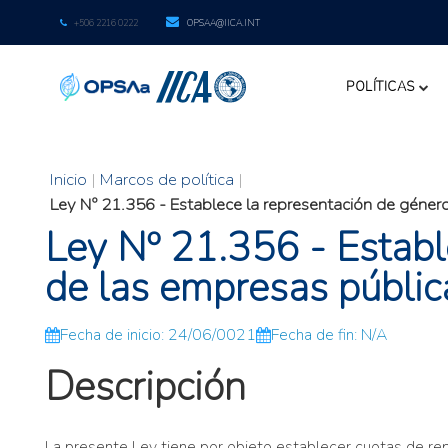
+506 2216 0222
OPSAA@IICA.INT
POLÍTICAS
Inicio
|
Marcos de política
|
Ley Nº 21.356 - Establece la representación de género
Ley Nº 21.356 - Estable
de las empresas públic
Fecha de inicio: 24/06/0021
Fecha de fin: N/A
Descripción
La presente Ley tiene por objeto establecer cuotas de rep