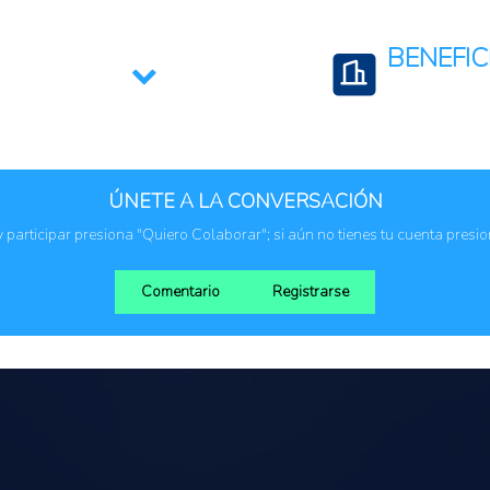
Chile
BENEFIC
Mujeres
ÚNETE A LA CONVERSACIÓN
 y participar presiona "Quiero Colaborar"; si aún no tienes tu cuenta presi
Comentario
Registrarse