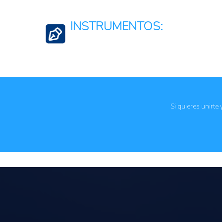
Mujeres y Juventudes Rurales
INSTRUMENTOS:
Regulaciones, normativas y marcos jurídicos
Si quieres unirte