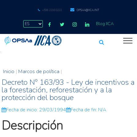
+506 2216 0222
OPSAA@IICA.INT
Blog IICA
.
Inicio
|
Marcos de política
|
Decreto Nº 163/93 - Ley de incentivos a
la forestación, reforestación y a la
protección del bosque
Fecha de inicio: 29/03/1994
Fecha de fin: N/A
Descripción