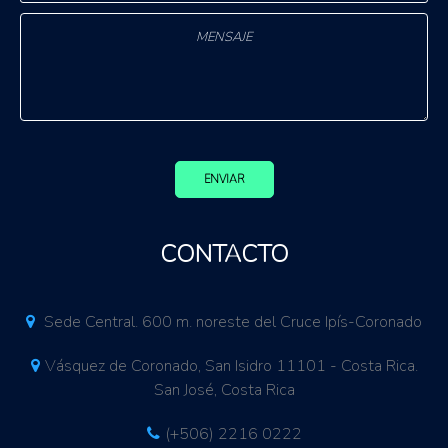
ENVIAR
CONTACTO
Sede Central. 600 m. noreste del Cruce Ipís-Coronado
Vásquez de Coronado, San Isidro 11101 - Costa Rica.
San José, Costa Rica
(+506) 2216 0222