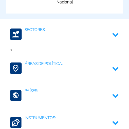
Nacional
SECTORES:
<
Medio ambiente y recursos naturales
ÁREAS DE POLÍTICA:
Agua para la agricultura
PAÍSES:
San Vicente y las Granadinas
INSTRUMENTOS: