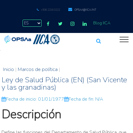
+506 2216 0222
OPSAA@IICA.INT
Blog IICA
.
Inicio
|
Marcos de política
|
Ley de Salud Pública (EN) (San Vicente
y las granadinas)
Fecha de inicio: 01/01/1977
Fecha de fin: N/A
Descripción
Define las funciones del Departamento de Salud Pública, que