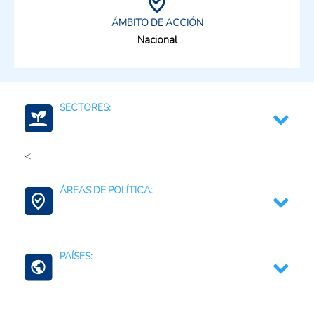
ÁMBITO DE ACCIÓN
Nacional
SECTORES:
<
Medio ambiente y recursos naturales
ÁREAS DE POLÍTICA:
Agua para la agricultura
PAÍSES:
Conservación de la Biodiversidad
Bahamas