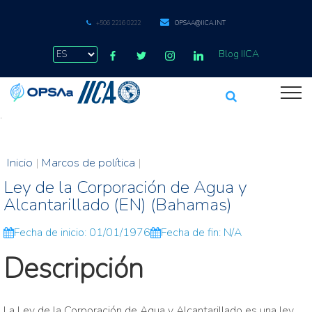
+506 2216 0222
OPSAA@IICA.INT
Blog IICA
.
Inicio
|
Marcos de política
|
Ley de la Corporación de Agua y
Alcantarillado (EN) (Bahamas)
Fecha de inicio: 01/01/1976
Fecha de fin: N/A
Descripción
La Ley de la Corporación de Agua y Alcantarillado es una ley