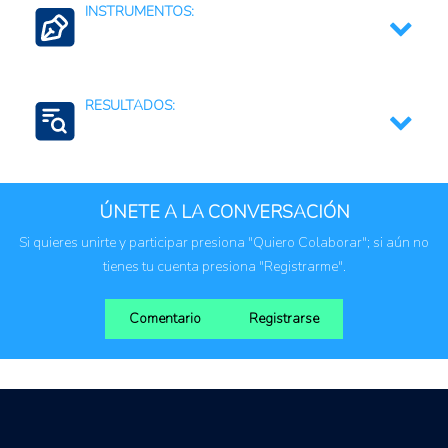
INSTRUMENTOS:
Regulaciones, normativas y marcos jurídicos
RESULTADOS:
Gestión/manejo del agua
ÚNETE A LA CONVERSACIÓN
Si quieres unirte y participar presiona "Quiero Colaborar"; si aún no
tienes tu cuenta presiona "Registrarme".
Comentario
Registrarse