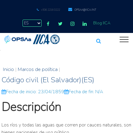
+506 2216 0222
OPSAA@IICA.INT
Blog IICA
.
Inicio
|
Marcos de política
|
Código civil (El Salvador)(ES)
Fecha de inicio: 23/04/1859
Fecha de fin: N/A
Descripción
Los ríos y todas las aguas que corren por cauces naturales, son
bienes nacionales de uso público.