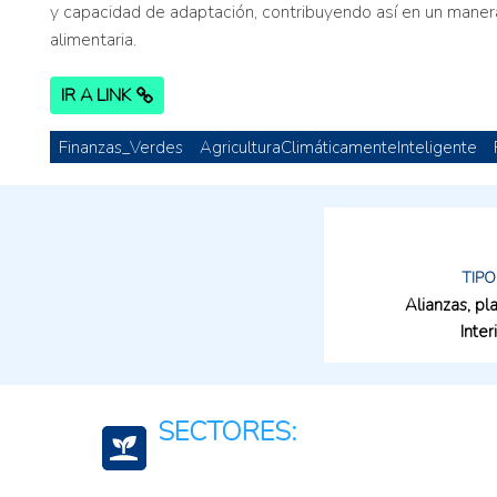
y capacidad de adaptación, contribuyendo así en un manera
alimentaria.
IR A LINK
Finanzas_Verdes
AgriculturaClimáticamenteInteligente
TIPO
Alianzas, p
Inter
SECTORES: