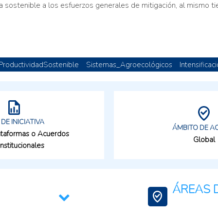
 sostenible a los esfuerzos generales de mitigación, al mismo t
ProductividadSostenible
Sistemas_Agroecológicos
Intensifica
 DE INICIATIVA
ÁMBITO DE A
lataformas o Acuerdos
Global
institucionales
ÁREAS D