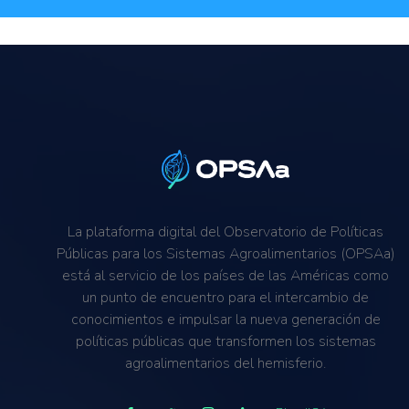
La plataforma digital del Observatorio de Políticas
Públicas para los Sistemas Agroalimentarios (OPSAa)
está al servicio de los países de las Américas como
un punto de encuentro para el intercambio de
conocimientos e impulsar la nueva generación de
políticas públicas que transformen los sistemas
agroalimentarios del hemisferio.