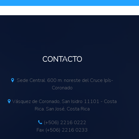
CONTACTO
Sede Central. 600 m. noreste del Cruce Ipís-
Coronado
Vásquez de Coronado, San Isidro 11101 - Costa
Rica. San José, Costa Rica
(+506) 2216 0222
Fax (+506) 2216 0233