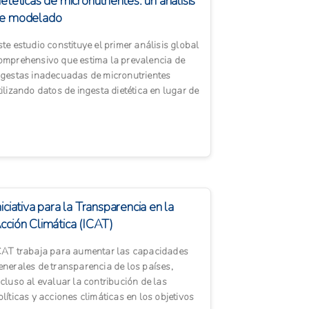
ietéticas de micronutrientes: un análisis
e modelado
ste estudio constituye el primer análisis global
omprehensivo que estima la prevalencia de
ngestas inadecuadas de micronutrientes
tilizando datos de ingesta dietética en lugar de
atos de sumini...
niciativa para la Transparencia en la
cción Climática (ICAT)
CAT trabaja para aumentar las capacidades
enerales de transparencia de los países,
ncluso al evaluar la contribución de las
olíticas y acciones climáticas en los objetivos