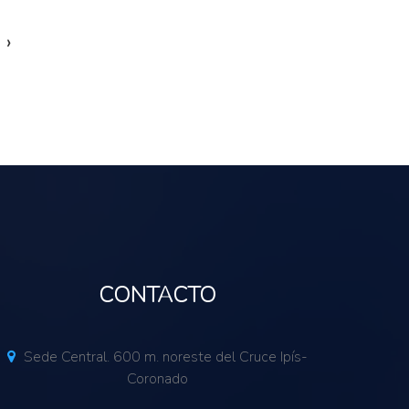
›
CONTACTO
Sede Central. 600 m. noreste del Cruce Ipís-
Coronado