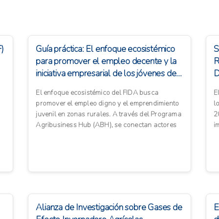
F)
Guía práctica: El enfoque ecosistémico
S
para promover el empleo decente y la
R
iniciativa empresarial de los jóvenes de...
D
El enfoque ecosistémico del FIDA busca
E
promover el empleo digno y el emprendimiento
l
juvenil en zonas rurales. A través del Programa
2
Agribusiness Hub (ABH), se conectan actores
i
clave como institucion...
v
Alianza de Investigación sobre Gases de
E