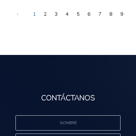
‹
1
2
3
4
5
6
7
8
9
CONTÁCTANOS
s