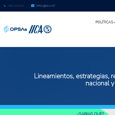
+506 2216 0222
OPSAA@IICA.INT
POLÍTICAS
Lineamientos, estrategias, r
nacional y
¿SABIAS QUE?