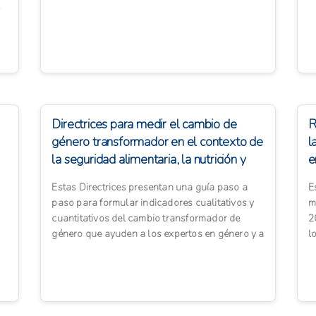
temprana dentro de ci...
d
l
Directrices para medir el cambio de
R
género transformador en el contexto de
l
la seguridad alimentaria, la nutrición y
e
la...
Estas Directrices presentan una guía paso a
E
paso para formular indicadores cualitativos y
m
cuantitativos del cambio transformador de
2
género que ayuden a los expertos en género y a
l
los especialistas ...
e