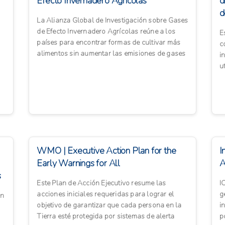
Efecto Invernadero Agrícolas
d
d
La Alianza Global de Investigación sobre Gases
de Efecto Invernadero Agrícolas reúne a los
E
países para encontrar formas de cultivar más
c
alimentos sin aumentar las emisiones de gases
i
de efecto inv...
u
d
WMO | Executive Action Plan for the
I
Early Warnings for All
A
s
Este Plan de Acción Ejecutivo resume las
I
acciones iniciales requeridas para lograr el
g
ón
objetivo de garantizar que cada persona en la
i
Tierra esté protegida por sistemas de alerta
p