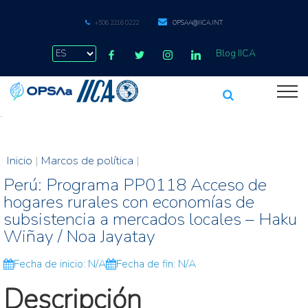
+506 2216 0222
OPSAA@IICA.INT
Blog IICA
.
Inicio
|
Marcos de política
|
Perú: Programa PP0118 Acceso de
hogares rurales con economías de
subsistencia a mercados locales – Haku
Wiñay / Noa Jayatay
Fecha de inicio: N/A
Fecha de fin: N/A
Descripción