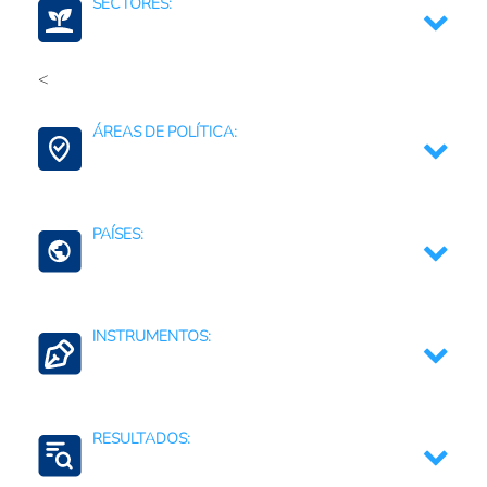
SECTORES:
<
Frutas y verduras o vegetales, incluye raíces y
tubérculos
ÁREAS DE POLÍTICA:
Agroalimentario (total)
Apicultura, Miel y Productos Apícolas
Agregación de Valor
PAÍSES:
Agricultura Familiar
Perú
INSTRUMENTOS:
Regulaciones, normativas y marcos jurídicos
RESULTADOS: