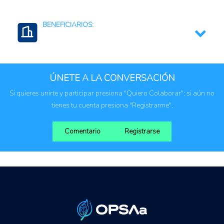
Mejora de los Ingresos
BENEFICIARIOS:
Agricultura familiar
Cadena de valor
ÚNETE A LA CONVERSACIÓN
Comunidades indígenas
Si quieres unirte y participar presiona "Quiero Colaborar"; si aún no
Comunidades rurales
tienes tu cuenta presiona "Registrarme".
Organización de productores (cooperativas, etc)
Comentario
Registrarse