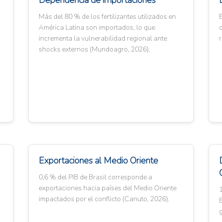
Dependencia de importaciones
Más del 80 % de los fertilizantes utilizados en
E
América Latina son importados, lo que
d
incrementa la vulnerabilidad regional ante
r
shocks externos (Mundoagro, 2026).
Exportaciones al Medio Oriente
0,6 % del PIB de Brasil corresponde a
exportaciones hacia países del Medio Oriente
1
impactados por el conflicto (Canuto, 2026).
B
g