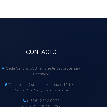
CONTACTO
Sede Central. 600 m. noreste del Cruce Ipís-
Coronado
Vásquez de Coronado, San Isidro 11101 -
Costa Rica. San José, Costa Rica
(+506) 2216 0222
Fax (+506) 2216 0233