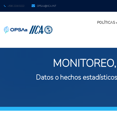
+506 2216 0222
OPSAA@IICA.INT
POLÍTICAS
MONITOREO,
Datos o hechos estadísticos