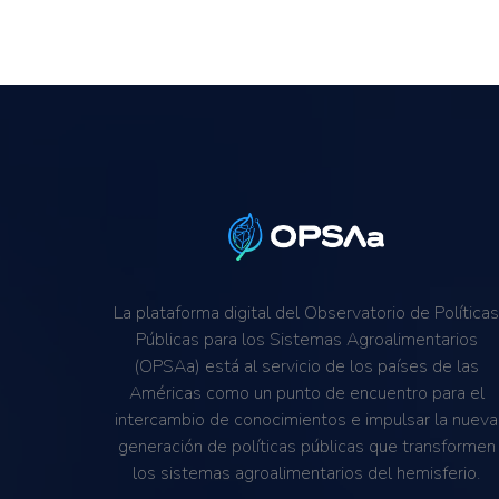
La plataforma digital del Observatorio de Política
Públicas para los Sistemas Agroalimentarios
(OPSAa) está al servicio de los países de las
Américas como un punto de encuentro para el
intercambio de conocimientos e impulsar la nueva
generación de políticas públicas que transformen
los sistemas agroalimentarios del hemisferio.