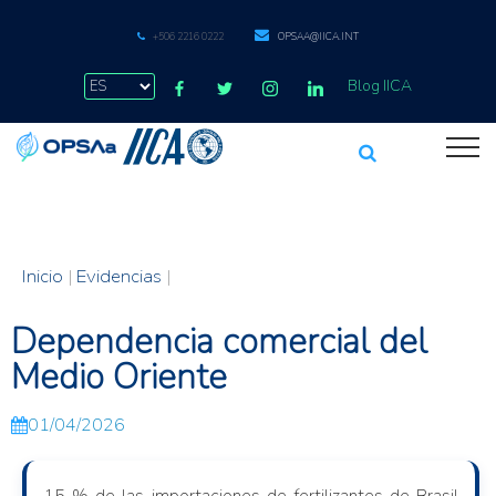
+506 2216 0222
OPSAA@IICA.INT
Blog IICA
Inicio
|
Evidencias
|
Dependencia comercial del
Medio Oriente
01/04/2026