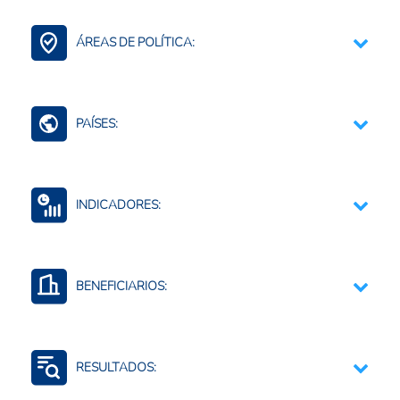
Fertilizantes (Cadena)
ÁREAS DE POLÍTICA:
Bioinsumos
Comercio Internacional e Integración Regional
PAÍSES:
Brasil
INDICADORES:
Comercio por productos y agregados
Producción de insumos agropecuarios
BENEFICIARIOS:
Uso o consumo de insumos agropecuarios
Productores agropecuarios
Empresas privadas
RESULTADOS:
Exportadores