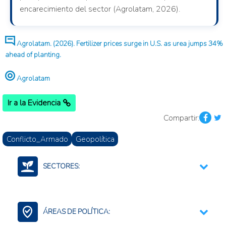
encarecimiento del sector (Agrolatam, 2026).
Agrolatam. (2026). Fertilizer prices surge in U.S. as urea jumps 34%
ahead of planting.
Agrolatam
Ir a la Evidencia
Compartir:
Conflicto_Armado
Geopolítica
SECTORES:
Agroalimentario (total)
Fertilizantes (Cadena)
ÁREAS DE POLÍTICA: