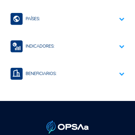
Bioinsumos
Comercio Internacional e Integración Regional
PAÍSES:
Contexto Agroalimentario
Mundo (agreg.)
INDICADORES:
Comercio por productos y agregados
Producción de insumos agropecuarios
BENEFICIARIOS:
Uso o consumo de insumos agropecuarios
Productores agropecuarios
Empresas privadas