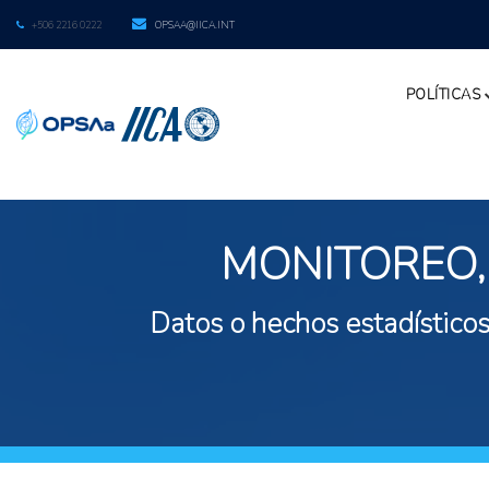
+506 2216 0222
OPSAA@IICA.INT
POLÍTICAS
MONITOREO,
Datos o hechos estadísticos