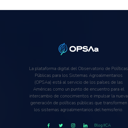
La plataforma digital del Observatorio de Política
Públicas para los Sistemas Agroalimentarios
(OPSAa) está al servicio de los países de las
Américas como un punto de encuentro para el
intercambio de conocimientos e impulsar la nueva
generación de políticas públicas que transformen
los sistemas agroalimentarios del hemisferio.
Blog IICA