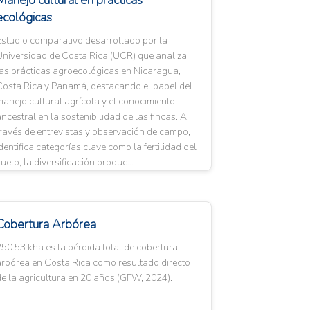
Manejo cultural en prácticas
ecológicas
Estudio comparativo desarrollado por la
Universidad de Costa Rica (UCR) que analiza
las prácticas agroecológicas en Nicaragua,
Costa Rica y Panamá, destacando el papel del
anejo cultural agrícola y el conocimiento
ncestral en la sostenibilidad de las fincas. A
ravés de entrevistas y observación de campo,
dentifica categorías clave como la fertilidad del
uelo, la diversificación produc...
Cobertura Arbórea
50.53 kha es la pérdida total de cobertura
arbórea en Costa Rica como resultado directo
e la agricultura en 20 años (GFW, 2024).