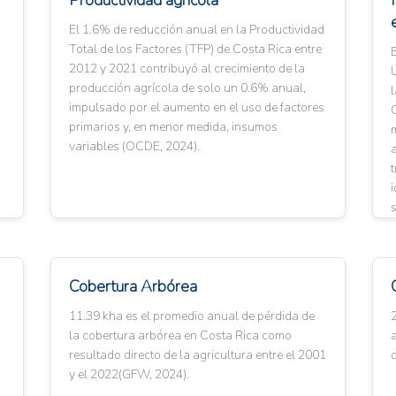
Productividad agrícola
El 1.6% de reducción anual en la Productividad
Total de los Factores (TFP) de Costa Rica entre
2012 y 2021 contribuyó al crecimiento de la
producción agrícola de solo un 0.6% anual,
impulsado por el aumento en el uso de factores
primarios y, en menor medida, insumos
m
variables (OCDE, 2024).
a
t
i
s
Cobertura Arbórea
11.39 kha es el promedio anual de pérdida de
2
la cobertura arbórea en Costa Rica como
resultado directo de la agricultura entre el 2001
d
y el 2022(GFW, 2024).