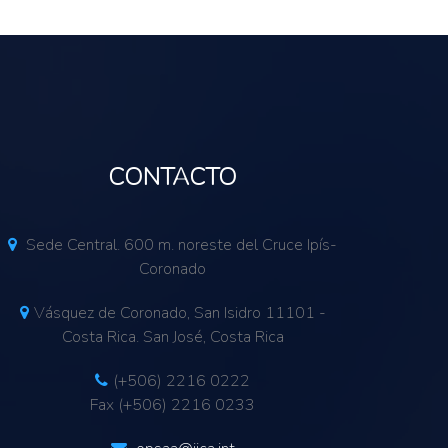
CONTACTO
Sede Central. 600 m. noreste del Cruce Ipís-
Coronado
Vásquez de Coronado, San Isidro 11101 -
Costa Rica. San José, Costa Rica
(+506) 2216 0222
Fax (+506) 2216 0233