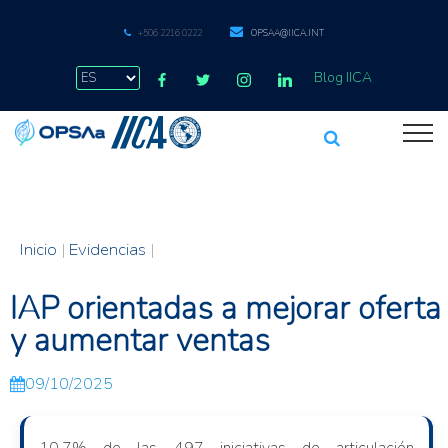
+506 2216 0222
OPSAA@IICA.INT
Blog IICA
Inicio
|
Evidencias
|
IAP orientadas a mejorar oferta
y aumentar ventas
09/10/2025