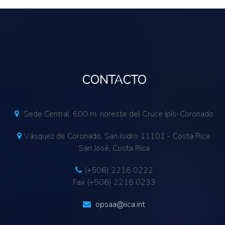
CONTACTO
Sede Central. 600 m. noreste del Cruce Ipís-Coronado
Vásquez de Coronado, San Isidro 11101 - Costa Rica.
San José, Costa Rica
(+506) 2216 0222
Fax (+506) 2216 0233
opsaa@iica.int