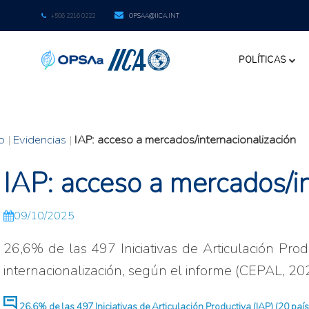
+506 2216 0222
OPSAA@IICA.INT
POLÍTICAS
io
|
Evidencias
|
IAP: acceso a mercados/internacionalización
IAP: acceso a mercados/in
09/10/2025
26,6% de las 497 Iniciativas de Articulación Pro
internacionalización, según el informe (CEPAL, 20
26,6% de las 497 Iniciativas de Articulación Productiva (IAP) (20 pa