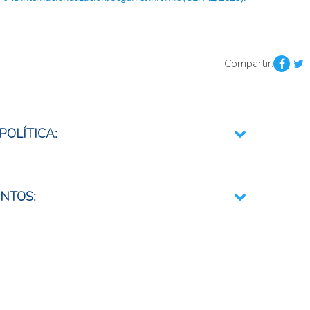
Compartir:
POLÍTICA:
ional e Integración Regional
NTOS:
es, regionales, multipaís, multilaterales o globales
oductores y cadenas de valor a los mercados