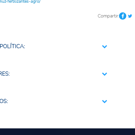
muz-fertilizantes-agro/
Compartir:
POLÍTICA:
mentario
ional e Integración Regional
RES:
ductos y agregados
 insumos agropecuarios
OS:
 mercados