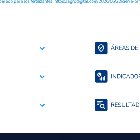
sperado para los fertilizantes. https://agrodigital.com/2026/06/22/cierre-or
ÁREAS DE 
Contexto Agroali
Comercio Internac
INDICADO
Comercio por pro
Uso o consumo de
RESULTAD
Eficiencia de los