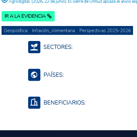
Agrodigital. (2026, 22 de junio). El cierre de Ormuz aplaza el alivio e
IR A LA EVIDENCIA
Geopolítica
Inflación_Alimentaria
Perspectivas 2025-2026
SECTORES:
Fertilizantes (Cadena)
PAÍSES:
Mundo (agreg.)
BENEFICIARIOS:
Productores agropecuarios
Empresas privadas
Instituciones públicas