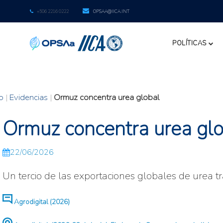
+506 2216 0222
OPSAA@IICA.INT
POLÍTICAS
io
|
Evidencias
|
Ormuz concentra urea global
Ormuz concentra urea glo
22/06/2026
Un tercio de las exportaciones globales de urea tr
Agrodigital (2026)