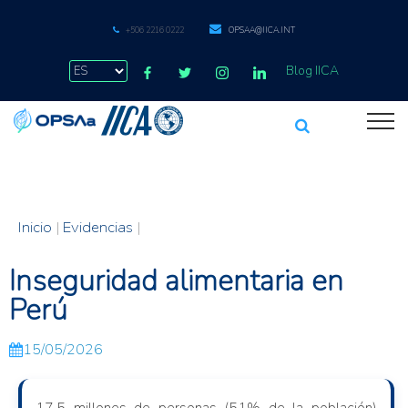
+506 2216 0222
OPSAA@IICA.INT
Blog IICA
Inicio
|
Evidencias
|
Inseguridad alimentaria en
Perú
15/05/2026