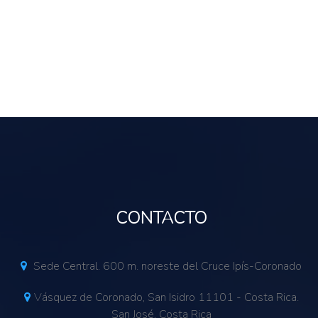
igación y al desarrollo tecnológico
a a los productores
rmación
CONTACTO
Sede Central. 600 m. noreste del Cruce Ipís-Coronado
Vásquez de Coronado, San Isidro 11101 - Costa Rica.
San José, Costa Rica