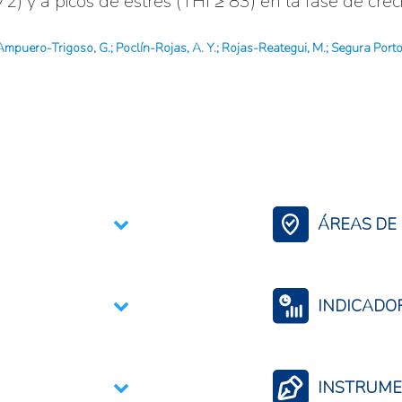
2) y a picos de estrés (THI ≥ 83) en la fase de crec
Ampuero-Trigoso, G.; Poclín-Rojas, A. Y.; Rojas-Reategui, M.; Segura Porto
ÁREAS DE 
Ciencia, Tecnologí
Contexto Agroali
INDICADO
Productividad agr
Producción agrop
INSTRUME