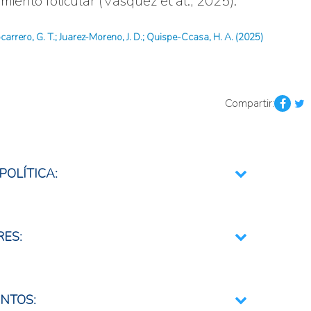
imiento folicular (Vásquez et al., 2025).
carrero, G. T.; Juarez-Moreno, J. D.; Quispe-Ccasa, H. A. (2025)
Compartir:
POLÍTICA:
a e Innovación
mentario
RES:
opecuaria
ecuaria
NTOS: