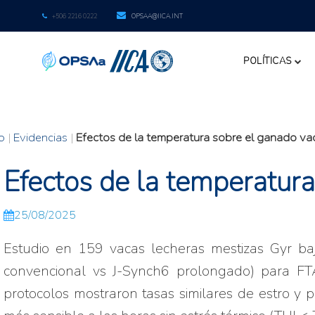
+506 2216 0222
OPSAA@IICA.INT
POLÍTICAS
io
|
Evidencias
|
Efectos de la temperatura sobre el ganado v
Efectos de la temperatur
25/08/2025
Estudio en 159 vacas lecheras mestizas Gyr baj
convencional vs J-Synch6 prolongado) para FTAI
protocolos mostraron tasas similares de estro y 