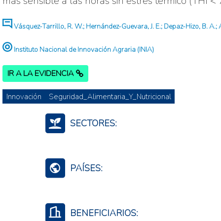
más sensible a las horas sin estrés térmico (THI < 7
Vásquez-Tarrillo, R. W.; Hernández-Guevara, J. E.; Depaz-Hizo, B. A.; 
Instituto Nacional de Innovación Agraria (INIA)
IR A LA EVIDENCIA
Innovación
Seguridad_Alimentaria_Y_Nutricional
SECTORES:
Aceites y Grasas Vegetales y Animales
Animales Vivos
PAÍSES:
Cadena de Lácteos
Perú
BENEFICIARIOS: