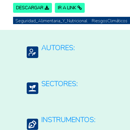
DESCARGAR
IR A LINK
Seguridad_Alimentaria_Y_Nutricional
RiesgosClimáticos
AUTORES:
FAO: Organización para la Agricultura y la Alimen
GNAFC: Global Network Against Food Crises
SECTORES:
World Food Programme (WFP)
Agroalimentario (total)
Alimentos
INSTRUMENTOS:
Multisectorial