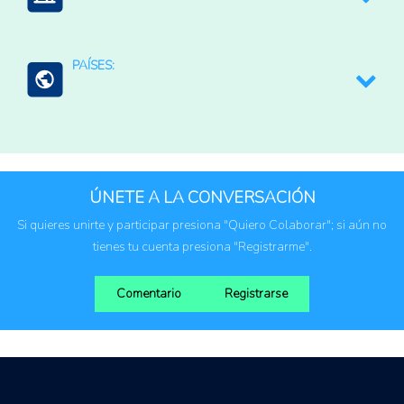
Productores agropecuarios
PAÍSES:
Estados Unidos
Marruecos
ÚNETE A LA CONVERSACIÓN
Si quieres unirte y participar presiona "Quiero Colaborar"; si aún no
tienes tu cuenta presiona "Registrarme".
Comentario
Registrarse