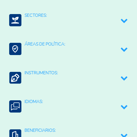
Seguridad alimentaria y nutricional
SECTORES:
Eficiencia de los mercados
Reducción de costos
Fertilizantes (Cadena)
ÁREAS DE POLÍTICA:
Fertilizantes (productos)
Agroalimentario (total)
Comercio Internacional e Integración Regional
INSTRUMENTOS:
Contexto Agroalimentario
Cambios en los aranceles a las importación
IDIOMAS:
Medidas antidumping
Medidas compensatorias
English
BENEFICIARIOS: