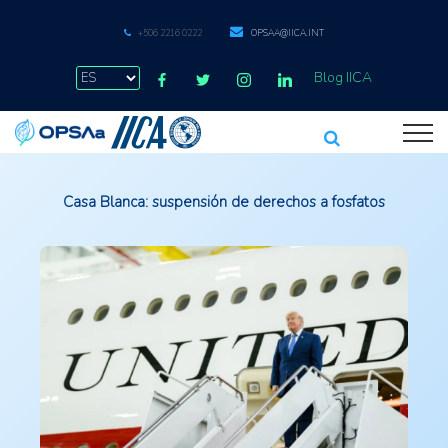
+506 2216 0222
OPSAA@IICA.INT
Blog IICA
Casa Blanca: suspensión de derechos a fosfatos