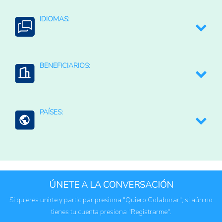
Educación y sensibilización
IDIOMAS:
Asistencia técnica a los productores
Formación y capacitación a los agricultores
Español
BENEFICIARIOS:
Comunidades rurales
PAÍSES:
Productores agropecuarios
Agricultura familiar
Perú
ÚNETE A LA CONVERSACIÓN
Si quieres unirte y participar presiona "Quiero Colaborar"; si aún no
tienes tu cuenta presiona "Registrarme".