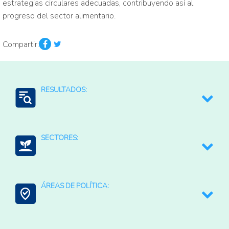
estrategias circulares adecuadas, contribuyendo así al
progreso del sector alimentario.
Compartir:
RESULTADOS:
Sistemas agroalimentarios eficientes en el uso de
recursos, baja en carbono y más circular
SECTORES:
Agroalimentario (total)
ÁREAS DE POLÍTICA:
Bioeconomía