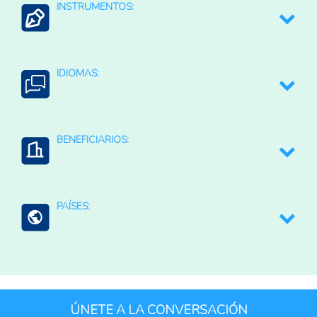
INSTRUMENTOS:
Recolectar, analizar, difundir e intercambiar datos,
información y conocimiento entre países
IDIOMAS:
English
BENEFICIARIOS:
Personas investigadoras
PAÍSES:
Brasil
Colombia
Ecuador
ÚNETE A LA CONVERSACIÓN