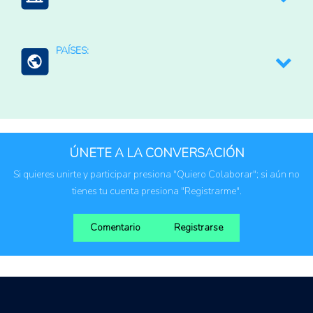
Cadena de valor
PAÍSES:
Organización de productores (cooperativas, etc)
Argentina
Bolivia
Brasil
ÚNETE A LA CONVERSACIÓN
Colombia
Si quieres unirte y participar presiona "Quiero Colaborar"; si aún no
Ecuador
tienes tu cuenta presiona "Registrarme".
Paraguay
Perú
Comentario
Registrarse