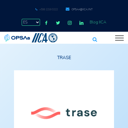
+506 2216 0222
OPSAA@IICA.INT
Blog IICA
TRASE