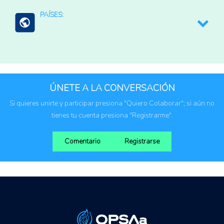
PSA: Pago por servicios ambientales o
PAÍSES:
ecosistémicos
Sistemas de alerta temprana
Brasil
Burkina Faso
Chad
ÚNETE A LA CONVERSACIÓN
Colombia
Si quieres unirte y participar presiona "Quiero Colaborar"; si aún no
Costa Rica
tienes tu cuenta presiona "Registrarme".
Eritrea
Etiopía
Comentario
Registrarse
Gambia
Indonesia
Mali
Marruecos