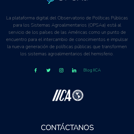
Mauritania
Mozambique
La plataforma digital del Observatorio de Políticas Públicas
para los Sistemas Agroalimentarios (OPSAa) está al
Mundo (agreg.)
servicio de los países de las Américas como un punto de
Níger
encuentro para el intercambio de conocimientos e impulsar
Nigeria
la nueva generación de políticas públicas que transformen
Senegal
los sistemas agroalimentarios del hemisferio.
Sudán
Túnez
Blog IICA
Uganda
Vietnam
CONTÁCTANOS