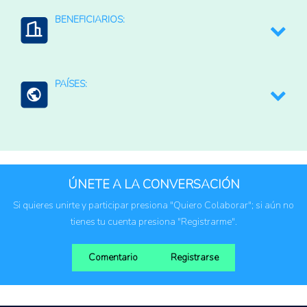
Português
BENEFICIARIOS:
Comunidades indígenas
PAÍSES:
Comunidades rurales
Brasil
ÚNETE A LA CONVERSACIÓN
Si quieres unirte y participar presiona "Quiero Colaborar"; si aún no
tienes tu cuenta presiona "Registrarme".
Comentario
Registrarse