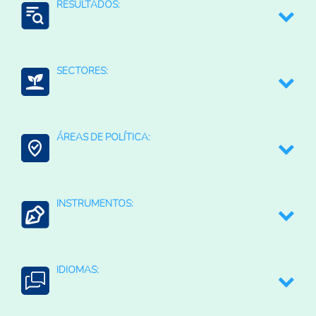
Ambiente IMAZON
RESULTADOS:
Desarrollo Rural Sostenible
SECTORES:
Medio ambiente y recursos naturales
ÁREAS DE POLÍTICA:
Bioeconomía
INSTRUMENTOS:
Conservación de la Biodiversidad
Planificación estratégica
IDIOMAS: