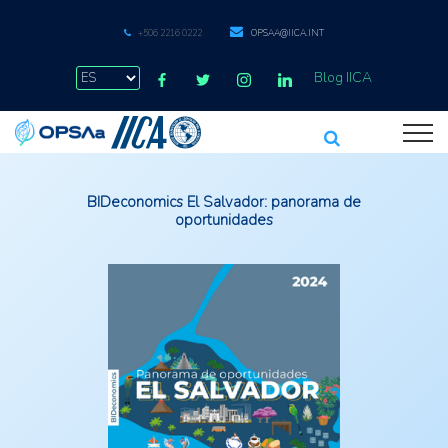
+506 2216 0222
OPSAA@IICA.INT
Blog IICA
BIDeconomics El Salvador: panorama de
oportunidades