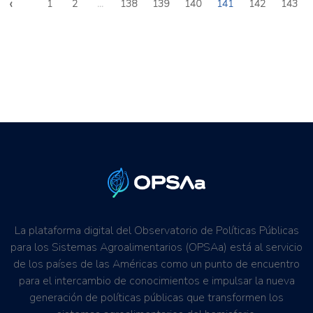
‹
1
2
...
138
139
140
141
142
143
La plataforma digital del Observatorio de Políticas Públicas
para los Sistemas Agroalimentarios (OPSAa) está al servicio
de los países de las Américas como un punto de encuentro
para el intercambio de conocimientos e impulsar la nueva
generación de políticas públicas que transformen los