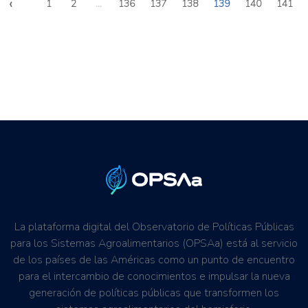
‹
1
2
...
136
137
138
139
140
141
La plataforma digital del Observatorio de Políticas Públicas
para los Sistemas Agroalimentarios (OPSAa) está al servicio
de los países de las Américas como un punto de encuentro
para el intercambio de conocimientos e impulsar la nueva
generación de políticas públicas que transformen los