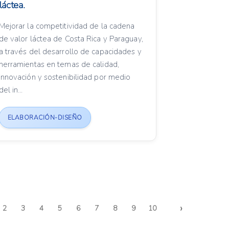
láctea.
Mejorar la competitividad de la cadena
de valor láctea de Costa Rica y Paraguay,
a través del desarrollo de capacidades y
herramientas en temas de calidad,
innovación y sostenibilidad por medio
del in...
ELABORACIÓN-DISEÑO
›
2
3
4
5
6
7
8
9
10