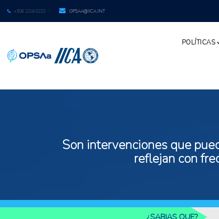
+506 2216 0222
OPSAA@IICA.INT
POLÍTICAS
Son intervenciones que puede
reflejan con fr
¿SABIAS QUE?