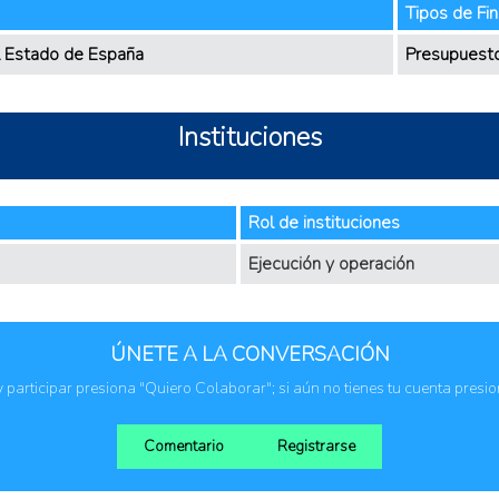
Tipos de Fi
l Estado de España
Presupuesto
Instituciones
Rol de instituciones
Ejecución y operación
ÚNETE A LA CONVERSACIÓN
 y participar presiona "Quiero Colaborar"; si aún no tienes tu cuenta presi
Comentario
Registrarse