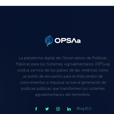
La plataforma digital del Observatorio de Políticas
Públicas para los Sistemas Agroalimentarios (OPSAa)
está al servicio de los países de las Américas como
un punto de encuentro para el intercambio de
conocimientos e impulsar la nueva generación de
políticas públicas que transformen los sistemas
agroalimentarios del hemisferio.
Blog IICA