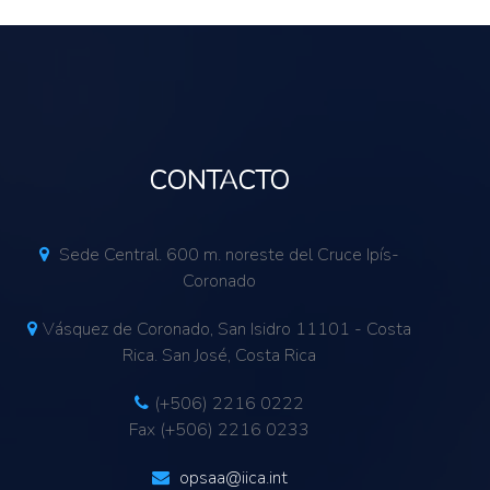
CONTACTO
Sede Central. 600 m. noreste del Cruce Ipís-
Coronado
Vásquez de Coronado, San Isidro 11101 - Costa
Rica. San José, Costa Rica
(+506) 2216 0222
Fax (+506) 2216 0233
opsaa@iica.int