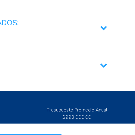
pecuarios
ADOS:
mercial
nómico
lementación de políticas públicas
ogica
uctividad
bio climático
ital
Presupuesto Promedio Anual
$993,000.00