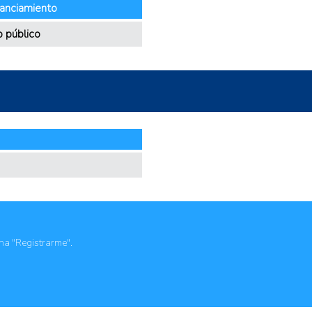
nanciamiento
 público
ona "Registrarme".