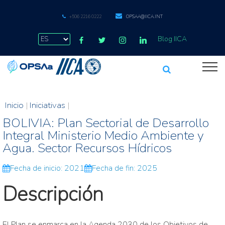
+506 2216 0222
OPSAA@IICA.INT
Blog IICA
Inicio
|
Iniciativas
|
BOLIVIA: Plan Sectorial de Desarrollo
Integral Ministerio Medio Ambiente y
Agua. Sector Recursos Hídricos
Fecha de inicio: 2021
Fecha de fin: 2025
Descripción
El Plan se enmarca en la Agenda 2030 de los Objetivos de