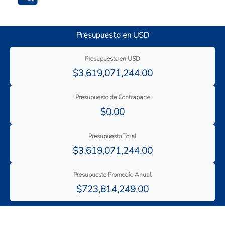
Organización de productores (cooperativas, etc)
Propietarios o usuarios de la tierra
Asignación del gasto público
Trabajadores agropecuarios
Presupuesto en USD
Formulación e implementación de políticas públicas
Mejora de la productividad
Presupuesto en USD
Resiliencia al cambio climático
$3,619,071,244.00
Revitalización de cuencas hidrográficas
Presupuesto de Contraparte
$0.00
Presupuesto Total
$3,619,071,244.00
Presupuesto Promedio Anual
$723,814,249.00