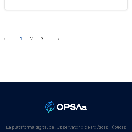
‹
›
1
2
3
La plataforma digital del Observatorio de Políticas Públicas