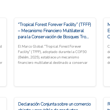
“Tropical Forest Forever Facility” (TFFF)
– Mecanismo Financiero Multilateral
E
para la Conservación de Bosques Tro...
C
D
ad
El Marco Global “Tropical Forest Forever
C
B
Facility” (TFFF), adoptado durante la COP30
d
(Belém, 2025), establece un mecanismo
e
er
financiero multilateral destinado a conservar
d
los bosques tropicales y r...
Declaración Conjunta sobre un comercio
R