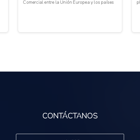
Comercial entre la Unión Europea y los países
p
andinos para el Reino Un...
c
CONTÁCTANOS
s