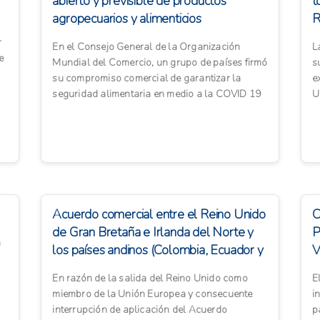
abierto y previsible de productos
t
agropecuarios y alimenticios
R
U
r
En el Consejo General de la Organización
L
e
Mundial del Comercio, un grupo de países firmó
s
su compromiso comercial de garantizar la
e
seguridad alimentaria en medio a la COVID 19
U
y al conflicto armado e...
i
Acuerdo comercial entre el Reino Unido
C
de Gran Bretaña e Irlanda del Norte y
P
a
los países andinos (Colombia, Ecuador y
V
P...
En razón de la salida del Reino Unido como
E
miembro de la Unión Europea y consecuente
i
interrupción de aplicación del Acuerdo
p