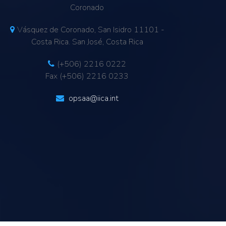
Coronado
Vásquez de Coronado, San Isidro 11101 -
Costa Rica. San José, Costa Rica
(+506) 2216 0222
Fax (+506) 2216 0233
opsaa@iica.int