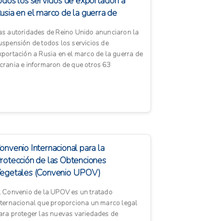
odos los servicios de exportación a
usia en el marco de la guerra de
crania
as autoridades de Reino Unido anunciaron la
uspensión de todos los servicios de
xportación a Rusia en el marco de la guerra de
crania e informaron de que otros 63
ndividuos y empresas fueron sa...
onvenio Internacional para la
rotección de las Obtenciones
egetales (Convenio UPOV)
l Convenio de la UPOV es un tratado
nternacional que proporciona un marco legal
ara proteger las nuevas variedades de