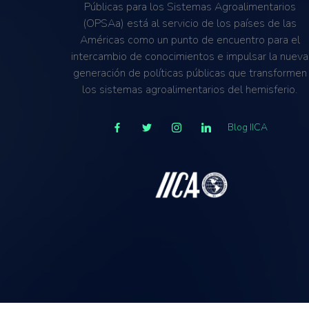
Públicas para los Sistemas Agroalimentarios
(OPSAa) está al servicio de los países de las
Américas como un punto de encuentro para el
intercambio de conocimientos e impulsar la nueva
generación de políticas públicas que transformen
los sistemas agroalimentarios del hemisferio.
Blog IICA