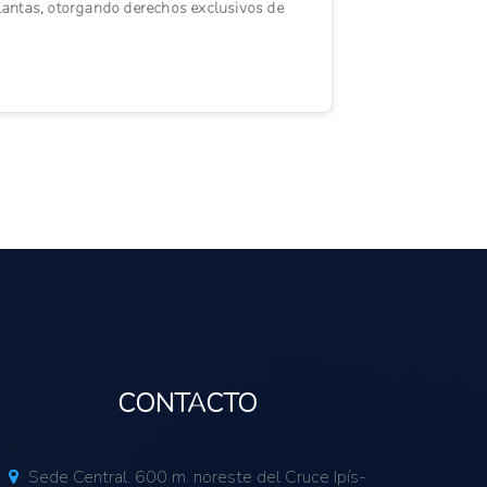
lantas, otorgando derechos exclusivos de
omercialización a los obtentores. ...
CONTACTO
Sede Central. 600 m. noreste del Cruce Ipís-