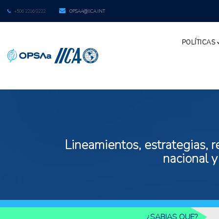
+506 2216 0222
OPSAA@IICA.INT
POLÍTICAS
Lineamientos, estrategias, r
nacional y
¿SABIAS QUE?