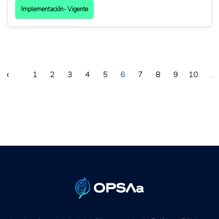
Implementación- Vigente
‹
1
2
3
4
5
6
7
8
9
10
...