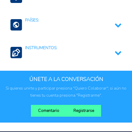
Agricultura Regenerativa y Resiliente
PAÍSES:
Panamá
INSTRUMENTOS:
Estrategias, planes, políticas o lineamientos;
sectoriales o nacionales
ÚNETE A LA CONVERSACIÓN
Regulaciones, normativas y marcos jurídicos
Si quieres unirte y participar presiona "Quiero Colaborar"; si aún no
tienes tu cuenta presiona "Registrarme".
Comentario
Registrarse