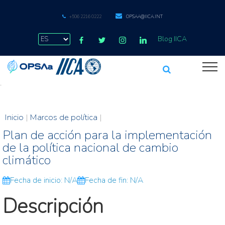
+506 2216 0222
OPSAA@IICA.INT
Blog IICA
.
Inicio
|
Marcos de política
|
Plan de acción para la implementación
de la política nacional de cambio
climático
Fecha de inicio: N/A
Fecha de fin: N/A
Descripción