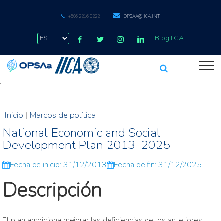
+506 2216 0222
OPSAA@IICA.INT
Blog IICA
.
Inicio
|
Marcos de política
|
National Economic and Social
Development Plan 2013-2025
Fecha de inicio: 31/12/2013
Fecha de fin: 31/12/2025
Descripción
El plan ambiciona mejorar las deficiencias de los anteriores