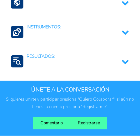
San Cristóbal y Nieves
INSTRUMENTOS:
Regulaciones, normativas y marcos jurídicos
RESULTADOS:
Empleo
ÚNETE A LA CONVERSACIÓN
Si quieres unirte y participar presiona "Quiero Colaborar"; si aún no
tienes tu cuenta presiona "Registrarme".
Comentario
Registrarse