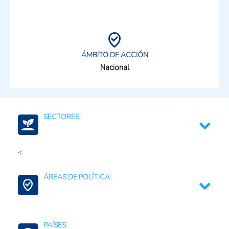
ÁMBITO DE ACCIÓN
Nacional
SECTORES:
<
Frutas y verduras o vegetales, incluye raíces y
tubérculos
ÁREAS DE POLÍTICA:
Agricultura Regenerativa y Resiliente
PAÍSES: