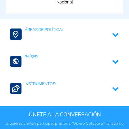
Nacional
ÁREAS DE POLÍTICA:
Gestión de Territorios
PAÍSES:
Argentina
INSTRUMENTOS:
Regulaciones, normativas y marcos jurídicos
ÚNETE A LA CONVERSACIÓN
Si quieres unirte y participar presiona "Quiero Colaborar"; si aún no