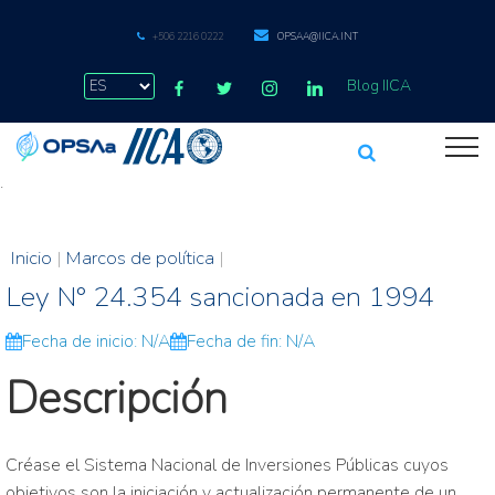
+506 2216 0222
OPSAA@IICA.INT
Blog IICA
.
Inicio
|
Marcos de política
|
Ley N° 24.354 sancionada en 1994
Fecha de inicio: N/A
Fecha de fin: N/A
Descripción
Créase el Sistema Nacional de Inversiones Públicas cuyos
objetivos son la iniciación y actualización permanente de un