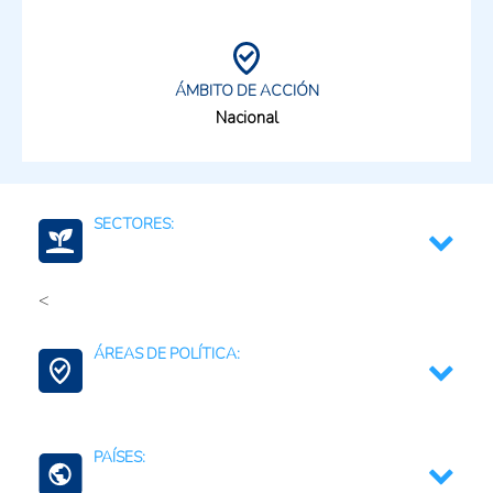
ÁMBITO DE ACCIÓN
Nacional
SECTORES:
<
Agricultura, silvicultura, y productos de la pesca
ÁREAS DE POLÍTICA:
Medio ambiente y recursos naturales
Agricultura Regenerativa y Resiliente
PAÍSES: