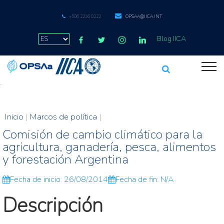
+506 2216 0222
OPSAA@IICA.INT
Blog IICA
.
Inicio
|
Marcos de política
|
Comisión de cambio climático para la
agricultura, ganadería, pesca, alimentos
y forestación Argentina
Fecha de inicio: 26/08/2014
Fecha de fin: N/A
Descripción