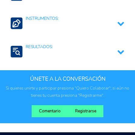
Argentina
INSTRUMENTOS:
Mesas técnicas, sectoriales o consultivas
RESULTADOS:
Apoyos a la investigación y al desarrollo
tecnológico
Coordinación intersectorial e interinstitucional
Fortalecimiento de capacidades institucionales
Fortalecimiento de las instituciones públicas
Resiliencia al cambio climático
ÚNETE A LA CONVERSACIÓN
Si quieres unirte y participar presiona "Quiero Colaborar"; si aún no
tienes tu cuenta presiona "Registrarme".
Comentario
Registrarse