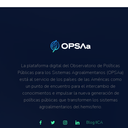
La plataforma digital del Observatorio de Políticas
Públicas para los Sistemas Agroalimentarios (OPSAa)
está al servicio de los países de las Américas como
un punto de encuentro para el intercambio de
conocimientos e impulsar la nueva generación de
políticas públicas que transformen los sistemas
agroalimentarios del hemisferio.
Blog IICA