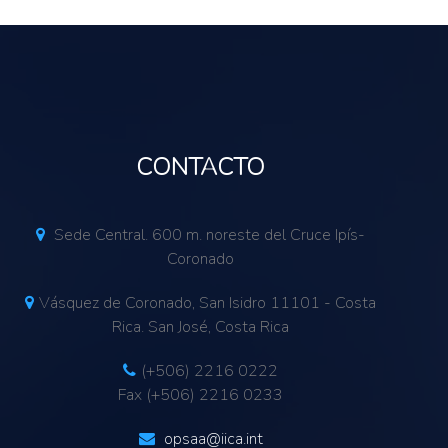
CONTACTO
Sede Central. 600 m. noreste del Cruce Ipís-
Coronado
Vásquez de Coronado, San Isidro 11101 - Costa
Rica. San José, Costa Rica
(+506) 2216 0222
Fax (+506) 2216 0233
opsaa@iica.int