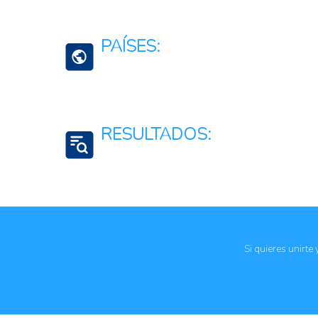
Movilidad, Servicios o Logística de Transporte
Multisectorial
PAÍSES:
Bahamas
RESULTADOS:
Mitigación de riesgos
Gobernabilidad
Fortalecimiento de capacidades institucionales
Si quieres unirte