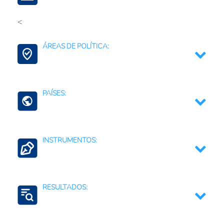
<
Medio ambiente y recursos naturales
ÁREAS DE POLÍTICA:
Agricultura Regenerativa y Resiliente
PAÍSES:
Gestión de Territorios
Ecuador
INSTRUMENTOS:
Sistemas de alerta temprana
RESULTADOS:
Coordinación intersectorial e interinstitucional
Regulaciones, normativas y marcos jurídicos
Mitigación de riesgos