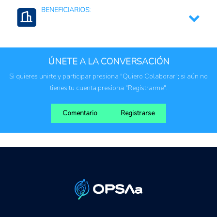
BENEFICIARIOS:
Resiliencia al cambio climático
Formulación e implementación de políticas públicas
Productores agropecuarios
Comunidades rurales
ÚNETE A LA CONVERSACIÓN
Instituciones públicas
Si quieres unirte y participar presiona "Quiero Colaborar"; si aún no
tienes tu cuenta presiona "Registrarme".
Comentario
Registrarse