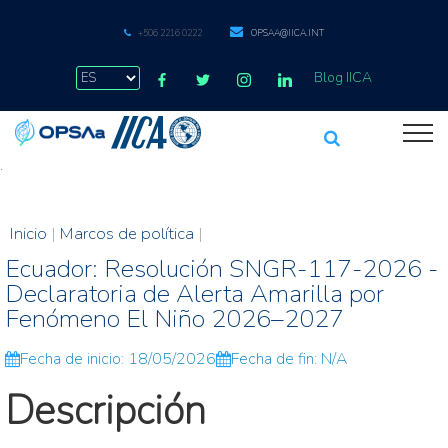
+506 2216 0222
OPSAA@IICA.INT
Blog IICA
.
Inicio
|
Marcos de política
|
Ecuador: Resolución SNGR-117-2026 -
Declaratoria de Alerta Amarilla por
Fenómeno El Niño 2026–2027
Fecha de inicio: 18/05/2026
Fecha de fin: N/A
Descripción