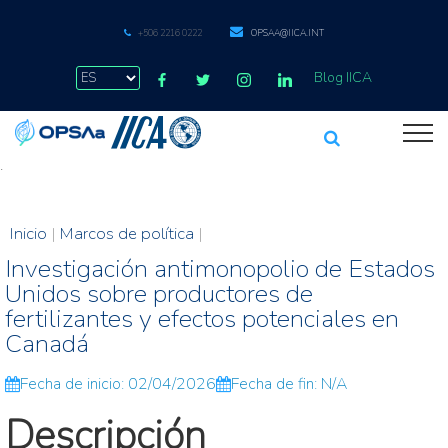
+506 2216 0222
OPSAA@IICA.INT
Blog IICA
.
Inicio
|
Marcos de política
|
Investigación antimonopolio de Estados
Unidos sobre productores de
fertilizantes y efectos potenciales en
Canadá
Fecha de inicio: 02/04/2026
Fecha de fin: N/A
Descripción